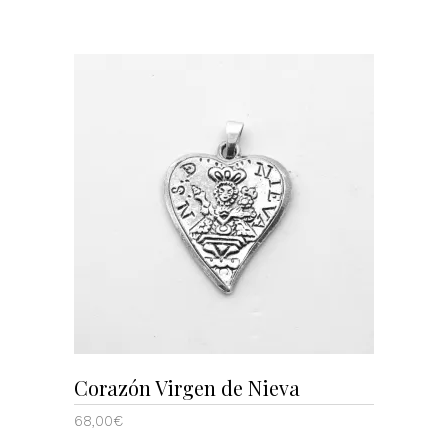
AÑADIR AL CARRITO
Corazón Virgen de Nieva
68,00
€