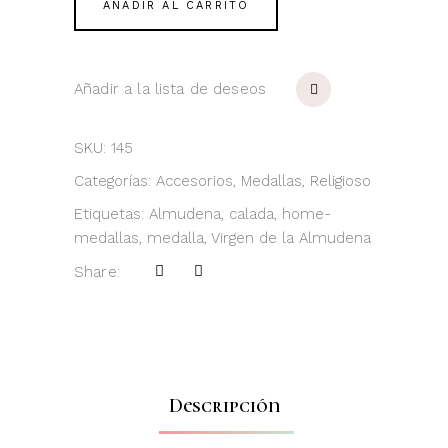
Almudena
AÑADIR AL CARRITO
calada
quantity
Añadir a la lista de deseos
SKU:
145
Categorías:
Accesorios
,
Medallas
,
Religioso
Etiquetas:
Almudena
,
calada
,
home-
medallas
,
medalla
,
Virgen de la Almudena
Share:
Descripción