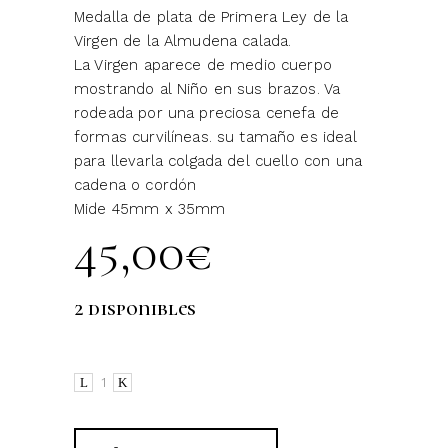
Medalla de plata de Primera Ley de la
Virgen de la Almudena calada.
La Virgen aparece de medio cuerpo
mostrando al Niño en sus brazos. Va
rodeada por una preciosa cenefa de
formas curvilíneas. su tamaño es ideal
para llevarla colgada del cuello con una
cadena o cordón
Mide 45mm x 35mm
45,00
€
2 disponibles
Virgen
de
la