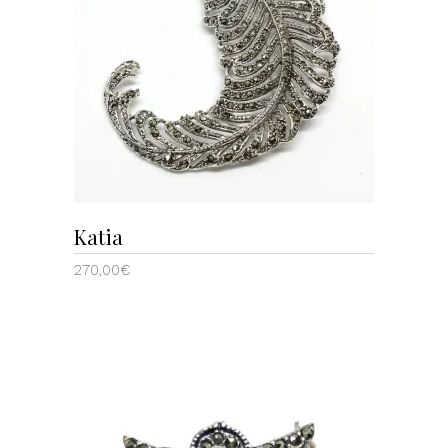
AÑADIR AL CARRITO
Katia
270,00
€