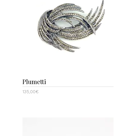
LEER MÁS
Plumetti
135,00
€