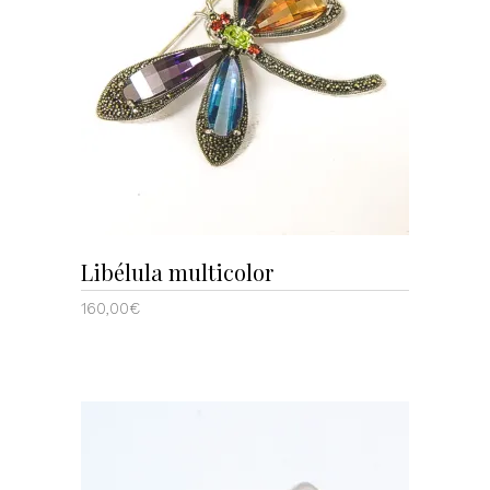
AÑADIR AL CARRITO
Libélula multicolor
160,00
€