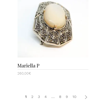
AÑADIR AL CARRITO
Mariella P
260,00
€
1
2
3
4
…
8
9
10