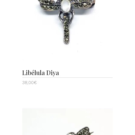
AÑADIR AL CARRITO
Libélula Diya
38,00
€