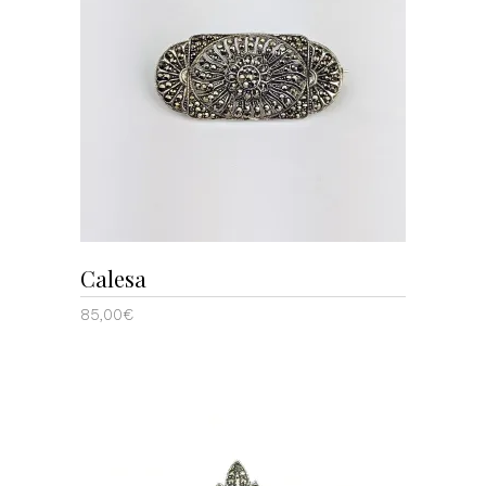
LEER MÁS
Calesa
85,00
€