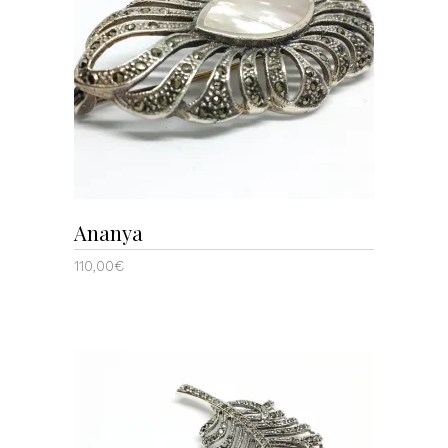
AÑADIR AL CARRITO
Ananya
110,00
€