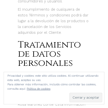
consumidores y usuarios.
El incumplimiento de cualquiera de
estos Términos y condiciones podrá dar
lugar a la devolución de los productos o
la cancelación de los Servicios
adquiridos por el Cliente.
Tratamiento
de datos
personales
Cuando te conectas al sitio Web para
Privacidad y cookies: este sitio utiliza cookies. Al continuar utilizando
esta web, aceptas su uso.
mandar un correo al Titular, suscribirte o
Para obtener más información, incluido cómo controlar las cookies,
realizar una contratación, estás
consulta aquí:
Política de cookies
facilitando información de carácter
personal de la que el responsable es
Rosa Martínez Lorite. Esta información