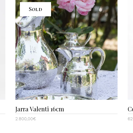
Sold
Jarra Valenti 16cm
C
2.800,00
€
62