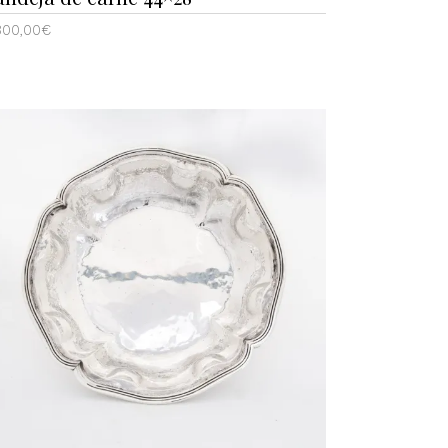
800,00
€