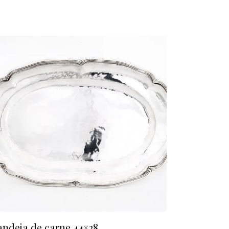
andeja de carne 44×28