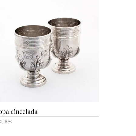
opa cincelada
0,00
€