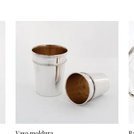
Vaso moldura
B