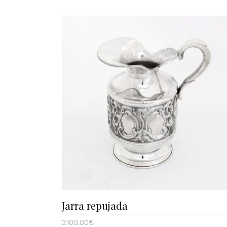
Jarra repujada
3.100,00
€