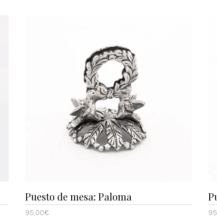
Puesto de mesa: Paloma
P
95,00
€
95