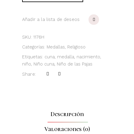
Pajas
dorada
quantity
Añadir a la lista de deseos
SKU:
1176H
Categorías:
Medallas
,
Religioso
Etiquetas:
cuna
,
medalla
,
nacimiento
,
niño
,
Niño cuna
,
Niño de las Pajas
Share:
Descripción
Valoraciones (0)