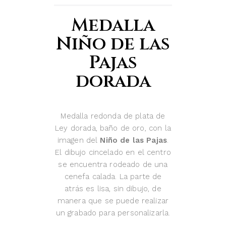
Medalla
Niño de las
Pajas
dorada
Medalla redonda de plata de
Ley dorada, baño de oro, con la
imagen del
Niño de las Pajas
.
El dibujo cincelado en el centro
se encuentra rodeado de una
cenefa calada. La parte de
atrás es lisa, sin dibujo, de
manera que se puede realizar
un grabado para personalizarla.