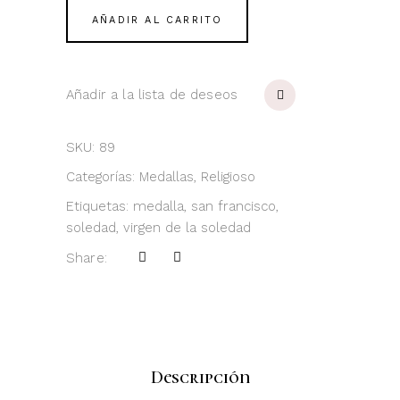
Virgen
AÑADIR AL CARRITO
de
la
Soledad
Añadir a la lista de deseos
quantity
SKU:
89
Categorías:
Medallas
,
Religioso
Etiquetas:
medalla
,
san francisco
,
soledad
,
virgen de la soledad
Share:
Descripción