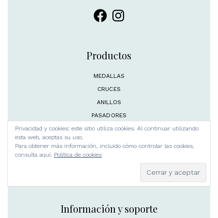
Facebook
Instagram
Productos
MEDALLAS
CRUCES
ANILLOS
PASADORES
Privacidad y cookies: este sitio utiliza cookies. Al continuar utilizando
PEINETAS
esta web, aceptas su uso.
PENDIENTES
Para obtener más información, incluido cómo controlar las cookies,
consulta aquí:
Política de cookies
PULSERAS & BRAZALETES
ARTESANÍA RELIGIOSA
ORFEBRERÍA CLÁSICA
Información y soporte