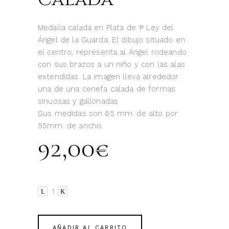
Medalla calada en Plata de 1ª Ley del
Ángel de la Guarda. El dibujo situado en
el centro, representa al Ángel rodeando
con sus brazos a un niño y con las alas
extendidas. La imagen lleva alrededor
una de una cenefa calada de formas
sinuosas y gallonadas
Sus medidas son 65 mm. de alto por
55mm. de ancho.
92,00
€
Ángel
de
la
Guarda
AÑADIR AL CARRITO