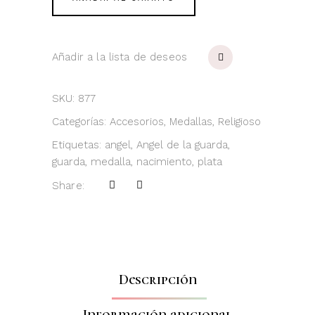
Medalla
Calada
quantity
Añadir a la lista de deseos
SKU:
877
Categorías:
Accesorios
,
Medallas
,
Religioso
Etiquetas:
angel
,
Angel de la guarda
,
guarda
,
medalla
,
nacimiento
,
plata
Share:
Descripción