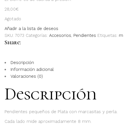
28,00
€
Agotado
Añadir a la lista de deseos
SKU:
7073
Categorías:
Accesorios
,
Pendientes
Etiquetas:
marc
Share:
Descripción
Información adicional
Valoraciones (0)
Descripción
Pendientes pequeños de Plata con marcasitas y perla.
Cada lado mide aproximadamente 8 mm.