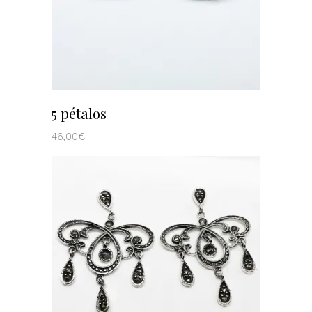
5 pétalos
46,00
€
AÑADIR AL CARRITO