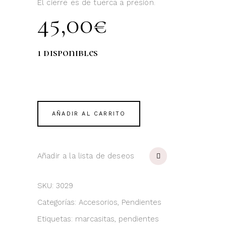
El cierre es de tuerca a presión.
45,00
€
1 disponibles
AÑADIR AL CARRITO
Añadir a la lista de deseos
SKU:
3029
Categorías:
Accesorios
,
Pendientes
Etiquetas:
marcasitas
,
pendientes