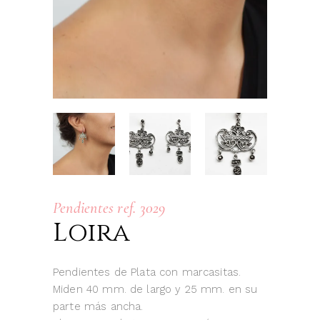
Pendientes ref. 3029
Loira
Pendientes de Plata con marcasitas.
Miden 40 mm. de largo y 25 mm. en su
parte más ancha.