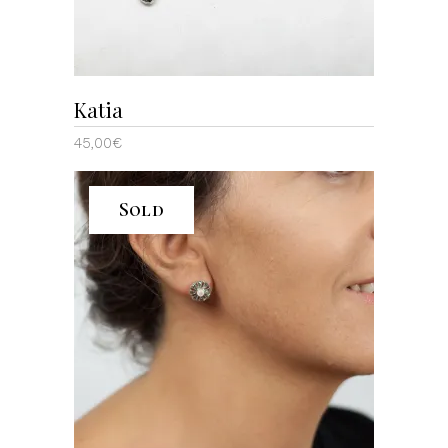
Katia
45,00
€
Sold
LEER MÁS