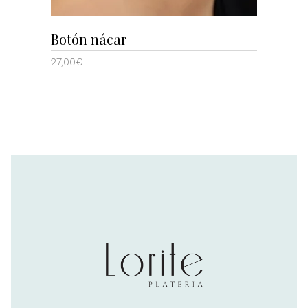
Botón nácar
27,00
€