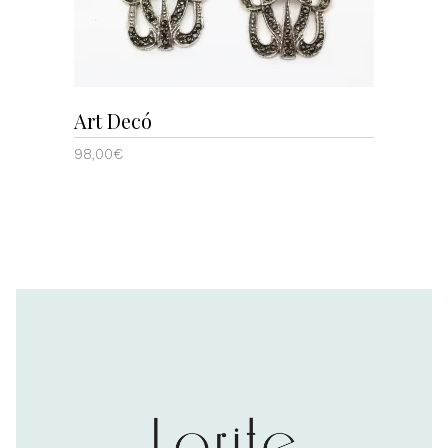
Art Decó
98,00
€