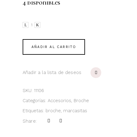
4 disponibles
Mariposa
quantity
AÑADIR AL CARRITO
Añadir a la lista de deseos
SKU:
11106
Categorías:
Accesorios
,
Broche
Etiquetas:
broche
,
marcasitas
Share: