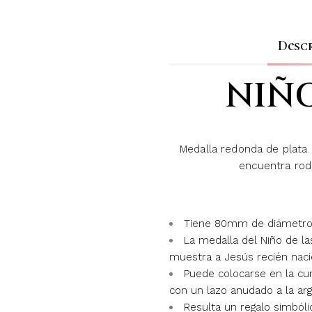
Desc
NIÑO
Medalla redonda de plata d
encuentra rod
Tiene 80mm de diámetr
La medalla del Niño de l
muestra a Jesús recién naci
Puede colocarse en la cun
con un lazo anudado a la argo
Resulta un regalo simból