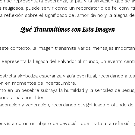
n se representa la esperanza, la paz y la salvación que se as
s religiosos, puede servir como un recordatorio de fe, convir
la reflexión sobre el significado del amor divino y la alegría d
Qué Transmitimos con Esta Imagen
este contexto, la imagen transmite varios mensajes importan
 Representa la llegada del Salvador al mundo, un evento centra
estrella simboliza esperanza y guía espiritual, recordando a l
ción en momentos de incertidumbre.
to en un pesebre subraya la humildad y la sencillez de Jesús
ancias más humildes.
 adoración y veneración, recordando el significado profundo de 
 vista como un objeto de devoción que invita a la reflexión y