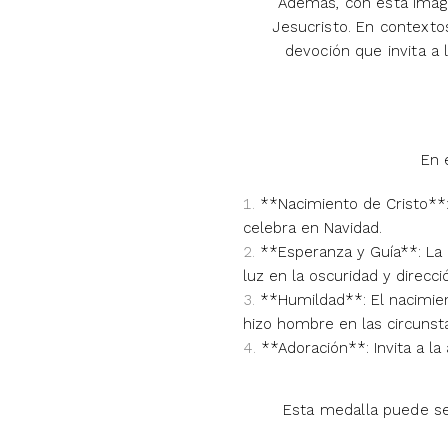
Además, con esta image
Jesucristo. En contexto
devoción que invita a 
En 
**Nacimiento de Cristo**:
celebra en Navidad.
**Esperanza y Guía**: La 
luz en la oscuridad y direc
**Humildad**: El nacimien
hizo hombre en las circunst
**Adoración**: Invita a la
Esta medalla puede ser