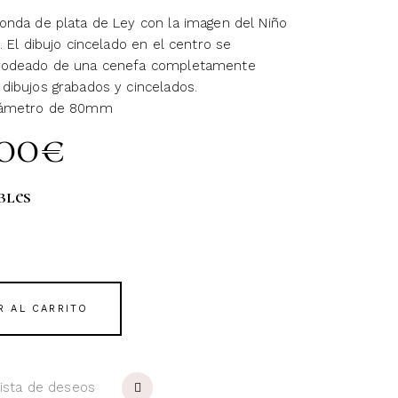
onda de plata de Ley con la imagen del Niño
. El dibujo cincelado en el centro se
rodeado de una cenefa completamente
dibujos grabados y cincelados.
iámetro de 80mm
,00
€
bles
R AL CARRITO
 lista de deseos