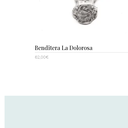
Benditera La Dolorosa
62,00
€