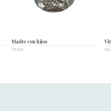
Madre con hijos
Vi
78,00
€
130