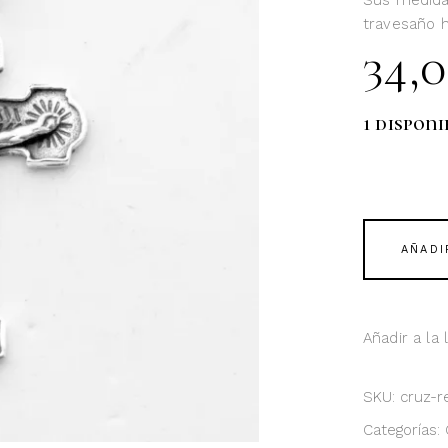
Sus medida
travesaño h
34,
1 disponi
AÑADI
Añadir a la
SKU:
cruz-r
Categorías: