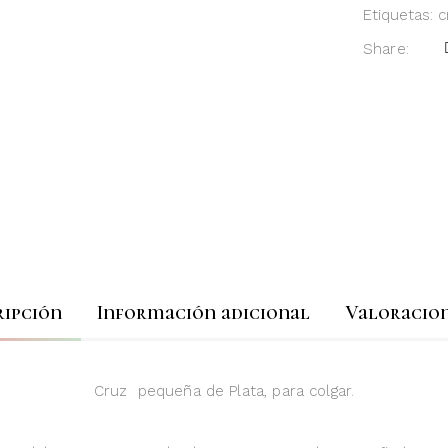
Etiquetas:
c
Share:
ripción
Información adicional
Valoracion
Cruz pequeña de Plata, para colgar.