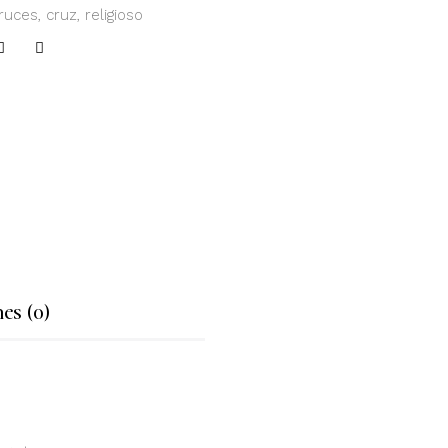
ruces
,
cruz
,
religioso
es (0)