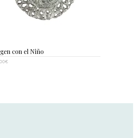
rgen con el Niño
,00
€