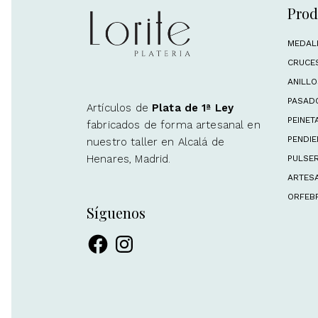
Prod
MEDAL
CRUCE
ANILL
PASAD
Artículos de
Plata de 1ª Ley
PEINET
fabricados de forma artesanal en
PENDIE
nuestro taller en Alcalá de
Henares, Madrid.
PULSE
ARTESA
ORFEBR
Síguenos
Facebook
Instagram