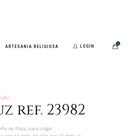
0
LOGIN
ARTESANIA RELIGIOSA
3982
z ref. 23982
a de Plata, para colgar.