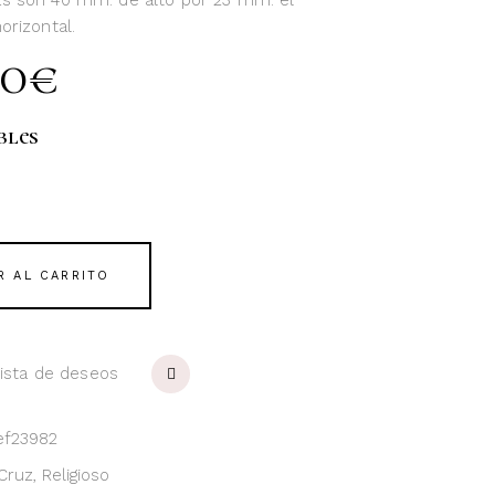
s son 40 mm. de alto por 23 mm. el
orizontal.
00
€
bles
R AL CARRITO
 lista de deseos
ef23982
Cruz
,
Religioso