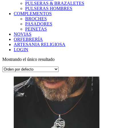
PULSERAS & BRAZALETES
PULSERAS HOMBRES
COMPLEMENTOS
BROCHES
PASADORES
PEINETAS
NOVIAS
ORFEBRERÍA
ARTESANIA RELIGIOSA
LOGIN
Mostrando el único resultado